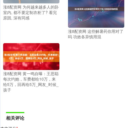
涨8配资网 为何越来越多人的卧
室内, 都不要定制衣柜了? 看完
原因, 深有同感
涨8配资网 这些解暑药你用对了
吗 功效各异慎用混
涨8配资网 黄一鸣自曝：王思聪
每次约她，车费都给10万，来
给5万，回再给5万_网友_时候_
孩子
相关评论