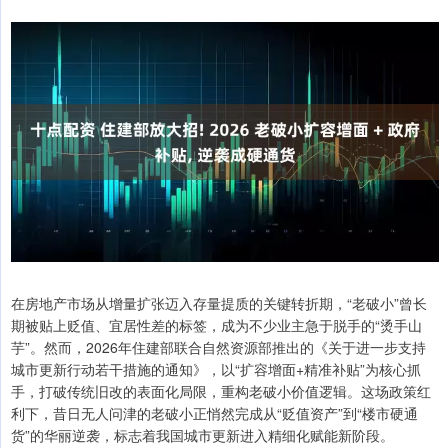
在房地产市场从增量扩张迈入存量提质的关键转折期，“老破小”曾长
期被贴上贬值、宜居性差的标签，成为不少业主急于脱手的“烫手山
芋”。然而，2026年住建部联合自然资源部推出的《关于进一步支持
城市更新行动若干措施的通知》，以“扩容增面+精准补贴”为核心抓
手，打破传统旧改的表面化局限，重构老破小价值逻辑。这场政策红
利下，昔日无人问津的老破小正悄然完成从“贬值资产”到“楼市硬通
货”的华丽逆袭，标志着我国城市更新进入精细化赋能新阶段。