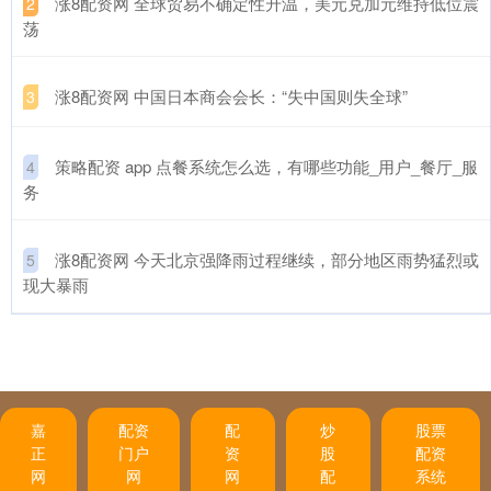
​涨8配资网 全球贸易不确定性升温，美元兑加元维持低位震
2
荡
​涨8配资网 中国日本商会会长：“失中国则失全球”
3
​策略配资 app 点餐系统怎么选，有哪些功能_用户_餐厅_服
4
务
​涨8配资网 今天北京强降雨过程继续，部分地区雨势猛烈或
5
现大暴雨
嘉
配资
配
炒
股票
正
门户
资
股
配资
网
网
网
配
系统