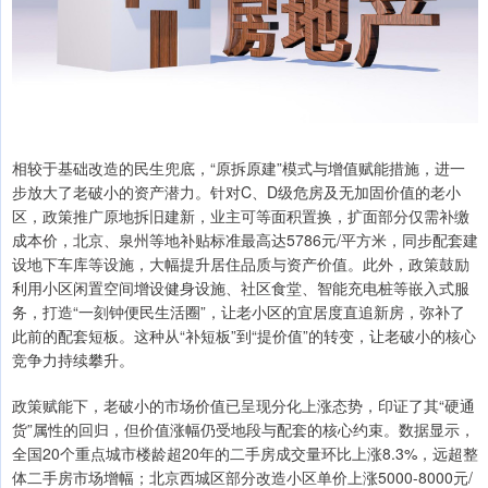
相较于基础改造的民生兜底，“原拆原建”模式与增值赋能措施，进一
步放大了老破小的资产潜力。针对C、D级危房及无加固价值的老小
区，政策推广原地拆旧建新，业主可等面积置换，扩面部分仅需补缴
成本价，北京、泉州等地补贴标准最高达5786元/平方米，同步配套建
设地下车库等设施，大幅提升居住品质与资产价值。此外，政策鼓励
利用小区闲置空间增设健身设施、社区食堂、智能充电桩等嵌入式服
务，打造“一刻钟便民生活圈”，让老小区的宜居度直追新房，弥补了
此前的配套短板。这种从“补短板”到“提价值”的转变，让老破小的核心
竞争力持续攀升。
政策赋能下，老破小的市场价值已呈现分化上涨态势，印证了其“硬通
货”属性的回归，但价值涨幅仍受地段与配套的核心约束。数据显示，
全国20个重点城市楼龄超20年的二手房成交量环比上涨8.3%，远超整
体二手房市场增幅；北京西城区部分改造小区单价上涨5000-8000元/