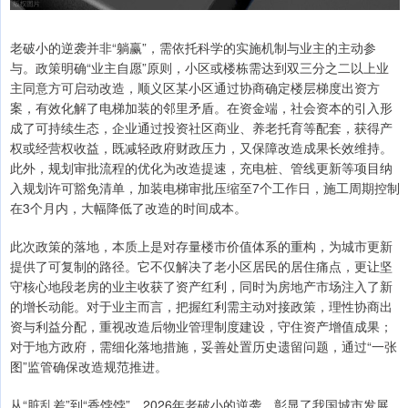
老破小的逆袭并非“躺赢”，需依托科学的实施机制与业主的主动参
与。政策明确“业主自愿”原则，小区或楼栋需达到双三分之二以上业
主同意方可启动改造，顺义区某小区通过协商确定楼层梯度出资方
案，有效化解了电梯加装的邻里矛盾。在资金端，社会资本的引入形
成了可持续生态，企业通过投资社区商业、养老托育等配套，获得产
权或经营权收益，既减轻政府财政压力，又保障改造成果长效维持。
此外，规划审批流程的优化为改造提速，充电桩、管线更新等项目纳
入规划许可豁免清单，加装电梯审批压缩至7个工作日，施工周期控制
在3个月内，大幅降低了改造的时间成本。
此次政策的落地，本质上是对存量楼市价值体系的重构，为城市更新
提供了可复制的路径。它不仅解决了老小区居民的居住痛点，更让坚
守核心地段老房的业主收获了资产红利，同时为房地产市场注入了新
的增长动能。对于业主而言，把握红利需主动对接政策，理性协商出
资与利益分配，重视改造后物业管理制度建设，守住资产增值成果；
对于地方政府，需细化落地措施，妥善处置历史遗留问题，通过“一张
图”监管确保改造规范推进。
从“脏乱差”到“香饽饽”，2026年老破小的逆袭，彰显了我国城市发展