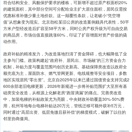
符合结构安全、风貌保护要求的楼栋，可新增不超过原产权面积20%
的建筑面积，其中部分空间可分配给业主扩大居住面积，居民仅需按
优惠标准补缴少量土地价款。这一颠覆性条款，让老破小“凭空增
值”从想象变为现实。北京劲松某旧公房的改造案例颇具代表性，50平
方米户型经改造后扩容至58平方米，同时公房产权升级为可自由交易
的商品房，市场估值直接跳涨60%，印证了扩容增面对资产价值的撬
动作用。
政府补贴的精准发力，为改造落地扫清了资金障碍，也大幅降低了业
主参与门槛。政策构建起“政府补、居民出、市场融”的三方资金合力
机制，补贴力度与覆盖范围均创历史新高。基础保障类改造以政府全
额兜底为主，屋面防水、燃气管网更新、电线规整等安全项目，多数
地区实现居民“零出资”。北京自2025年以来已通过国债资金支持完成2
600余部老旧电梯更新，2026年新规进一步将补贴范围扩大至所有基
础类安全改造，从根源上化解老房“跑冒滴漏”的痛点。完善类改造
中，加装电梯的补贴政策尤为亮眼，中央财政补助覆盖30%-50%费
用，杭州等地每台电梯补贴达20万元，管线迁移可额外获补5万元，
同时通过“高层出资、低层免缴且获补偿”的梯度模式，破解了以往的
邻里协商僵局。