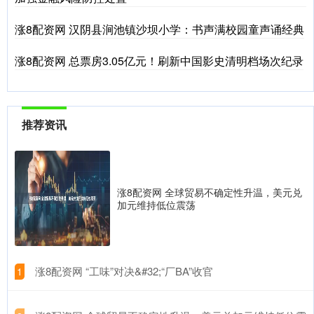
涨8配资网 汉阴县涧池镇沙坝小学：书声满校园童声诵经典
涨8配资网 总票房3.05亿元！刷新中国影史清明档场次纪录
推荐资讯
涨8配资网 全球贸易不确定性升温，美元兑
加元维持低位震荡
​涨8配资网 “工味”对决&#32;“厂BA”收官
1