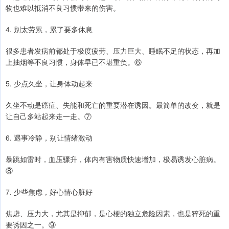
物也难以抵消不良习惯带来的伤害。
4. 别太劳累，累了要多休息
很多患者发病前都处于极度疲劳、压力巨大、睡眠不足的状态，再加
上抽烟等不良习惯，身体早已不堪重负。⑥
5. 少点久坐，让身体动起来
久坐不动是癌症、失能和死亡的重要潜在诱因。最简单的改变，就是
让自己多站起来走一走。⑦
6. 遇事冷静，别让情绪激动
暴跳如雷时，血压骤升，体内有害物质快速增加，极易诱发心脏病。
⑧
7. 少些焦虑，好心情心脏好
焦虑、压力大，尤其是抑郁，是心梗的独立危险因素，也是猝死的重
要诱因之一。⑨