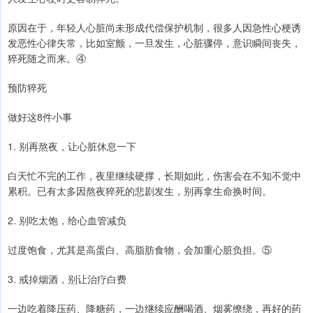
原因在于，年轻人心脏尚未形成代偿保护机制，很多人因急性心梗诱
发恶性心律失常，比如室颤，一旦发生，心脏骤停，意识瞬间丧失，
猝死随之而来。④
预防猝死
做好这8件小事
1. 别再熬夜，让心脏休息一下
白天忙不完的工作，夜里继续硬撑，长期如此，伤害会在不知不觉中
累积。已有太多因熬夜猝死的悲剧发生，别再拿生命换时间。
2. 别吃太饱，给心血管减负
过度饱食，尤其是高蛋白、高脂肪食物，会加重心脏负担。⑤
3. 戒掉烟酒，别让治疗白费
一边吃着降压药、降糖药，一边继续应酬喝酒、烟雾缭绕，再好的药