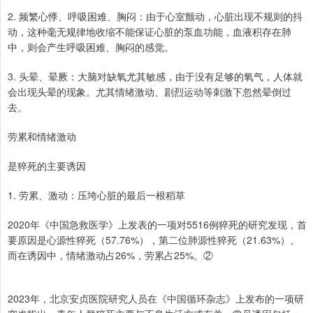
2. 频繁心悸、呼吸困难、胸闷：由于心室颤动，心脏出现不规则的抖
动，这种毫无规律地收缩不能保证心脏的泵血功能，血液积存在肺
中，则会产生呼吸困难、胸闷的感觉。
3. 头晕、晕厥：大脑对缺氧尤其敏感，由于没有足够的氧气，人体就
会出现头晕的现象。尤其情绪激动、剧烈运动等刺激下忽然晕倒过
去。
劳累和情绪激动
是猝死的主要诱因
1. 劳累、激动：压垮心脏的最后一根稻草
2020年《中国急救医学》上发表的一项对5516例猝死的研究发现，首
要原因是心源性猝死（57.76%），第二位肺源性猝死（21.63%）。
而在诱因中，情绪激动占26%，劳累占25%。②
2023年，北京安贞医院研究人员在《中国循环杂志》上发布的一项研