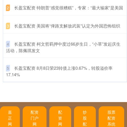
​长盈宝配资 特朗普“感觉很糟糕”，专家：“最大输家”是美国
2
​长盈宝配资 美国将“俾路支解放武装”认定为外国恐怖组织
3
​长盈宝配资 柯文哲羁押中度过66岁生日，“小草”发起庆生
4
活动，陈佩琪发文
​长盈宝配资 8月8日荣23转债上涨0.67%，转股溢价率
5
17.14%
嘉
配资
配
炒
股票
正
门户
资
股
配资
网
网
网
配
系统