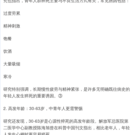
究也指出，青年人群猝死主要与不良生活方式有关，常见诱因包括：
过度劳累
精神刺激
饱餐
饮酒
大量吸烟
寒冷
研究特别强调，长期慢性疲劳与精神紧张，是许多无明确既往病史的
年轻人发生猝死的重要诱因。③
2. 高发年龄：30-63岁，中青年人更需警惕
研究还发现，30-63岁是心源性猝死的高发年龄段。解放军总医院第
二医学中心副教授陈海旭曾在科普中国刊文指出，相比老年人，年轻
人发生心梗时更容易猝死。