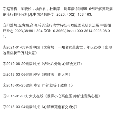
②赵智梅，陈晓松，杨仪君，杜鹏举，周攀豪.我国5516例尸解猝死病
例流行特征分析[J].中国急救医学, 2020, 40(2): 158-163.
③邢浩然,左惠娟,高海.猝死流行病学特征与危险因素研究进展.中国循
环杂志,2023,38:891-894.DOI:10.3969/j.issn.1000-3614.2023.08.01
1.
④2021-01-03科普中国《太突然！一知名女星去世，年仅25岁！出现
这些症状千万别大意》
⑤2019-08-20健康时报《饭吃八分饱 心脏会更好》
⑥2018-03-06健康时报《防肺癌，别太累》
⑦2018-05-25健康时报《“宅”就等于致癌！》
⑧2015-01-27好大夫在线《暴躁小心高血压 抑郁注意防心梗》
⑨2013-03-04健康时报《心脏猝死也有交通灯》