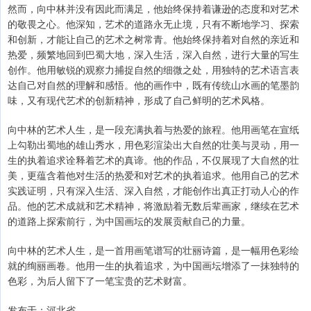
然而，向中林并没有因此而满足，他始终保持着谦逊的态度和对艺术
的敬畏之心。他深知，艺术的道路永无止境，只有不断地学习、探索
和创新，才能让自己的艺术之树常青。他始终保持着对自然的亲近和
热爱，频繁地回到巴蜀大地，深入生活，深入自然，进行大量的写生
创作。他用敏锐的观察力捕捉自然的细微之处，用独特的艺术语言表
达自己对自然的理解和感悟。他的画作中，既有传统山水画的笔墨韵
味，又有现代艺术的创新精神，形成了自己鲜明的艺术风格。
向中林的艺术人生，是一段充满执着与热爱的旅程。他用画笔在宣纸
上勾勒出蜀地的雄山秀水，用色彩渲染出大自然的壮美与灵动，用一
生的执着追求诠释着艺术的真谛。他的作品，不仅展现了大自然的壮
美，更蕴含着他对生活的热爱和对艺术的执着追求。他用自己的艺术
实践证明，只有深入生活、深入自然，才能创作出真正打动人心的作
品。他的艺术成就和艺术精神，将激励着无数后辈画家，继续在艺术
的道路上探索前行，为中国画坛的发展贡献自己的力量。
向中林的艺术人生，是一首用画笔谱写的壮丽诗篇，是一幅用色彩绘
就的绚丽画卷。他用一生的执着追求，为中国画坛增添了一抹独特的
色彩，为后人留下了一笔宝贵的艺术财富。
发布于：河北省