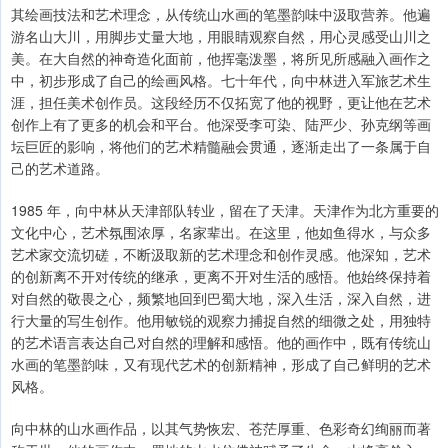
其绘画技法和艺术理念，从传统山水画的笔墨韵味中汲取营养。他遍
游名山大川，用脚步丈量大地，用眼睛观察自然，用心灵感受山川之
美。在大自然的神奇造化面前，他挥毫泼墨，将所见所感融入画作之
中，初步形成了自己的绘画风格。七十年代，向中林进入军旅艺术生
涯，担任美术创作员。这段经历不仅拓宽了他的视野，更让他在艺术
创作上有了更多的机会和平台。他深受李可染、陆严少、孙克纲等画
坛巨匠的影响，将他们的艺术精髓融会贯通，逐渐走出了一条属于自
己的艺术道路。
1985 年，向中林从天津部队转业，留在了天津。天津作为北方重要的
文化中心，艺术氛围浓厚，名家辈出。在这里，他如鱼得水，与众多
艺术家交流切磋，不断汲取新的艺术理念和创作灵感。他深知，艺术
的创新离不开对传统的继承，更离不开对生活的感悟。他始终保持着
对自然的敬畏之心，频繁地回到巴蜀大地，深入生活，深入自然，进
行大量的写生创作。他用敏锐的观察力捕捉自然的细微之处，用独特
的艺术语言表达自己对自然的理解和感悟。他的画作中，既有传统山
水画的笔墨韵味，又有现代艺术的创新精神，形成了自己鲜明的艺术
风格。
向中林的山水画作品，以其气势恢宏、苍茫厚重、色彩奇幻绚丽而著