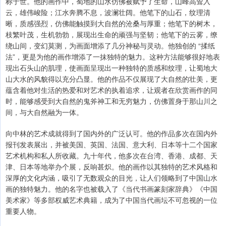
称于世。他的画作中，蜀地的山水仿佛被赋予了生命，山峰高耸入
云，雄伟峻险；江水奔腾不息，波澜壮阔。他笔下的山石，纹理清
晰，质感强烈，仿佛能触摸到大自然的沧桑与厚重；他笔下的树木，
枝繁叶茂，生机勃勃，展现出生命的顽强与坚韧；他笔下的云雾，缭
绕山间，变幻莫测，为画面增添了几分神秘与灵动。他独创的 “揉纸
法”，更是为他的画作增添了一抹独特的魅力。这种方法能够很好地表
现出石头山的肌理，使画面呈现出一种独特的质感和纹理，让蜀地大
山大水的风貌得以充分凸显。他的作品不仅展现了大自然的壮美，更
蕴含着他对生活的热爱和对艺术的执着追求，让观者在欣赏画作的同
时，能够感受到大自然的鬼斧神工和无穷魅力，仿佛置身于那山川之
间，与大自然融为一体。
向中林的艺术成就得到了国内外的广泛认可。他的作品多次在国内外
报刊发表展出，并被美国、英国、法国、意大利、日本等十二个国家
艺术机构和私人所收藏。九十年代，他多次在台湾、香港、成都、天
津、日本等地举办个展，反响甚炽。他的画作以其独特的艺术风格和
深厚的文化内涵，吸引了无数观众的目光，让人们领略到了中国山水
画的独特魅力。他的名字也被载入了《当代书画篆刻家辞典》《中国
美术家》等多部权威艺术典籍，成为了中国当代画坛不可忽视的一位
重要人物。