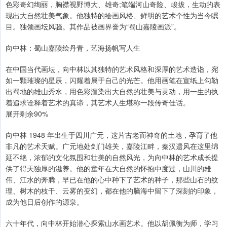
色彩奇幻绚丽，胸襟视野博大、雄奇;笔端河山奇险、峻拔，生动的表
现出大自然壮美气象。他独特的绘画风格、鲜明的艺术个性为当今瞩
目。独领画坛风骚。其作品被画界誉为“蜀山嘉陵画派”。
向中林：蜀山嘉陵绘丹青，艺海扬帆写人生
在中国当代画坛，向中林以其独特的艺术风格和深厚的艺术造诣，宛
如一颗璀璨的星辰，闪耀着属于自己的光芒。他用画笔在宣纸上勾勒
出蜀地的雄山秀水，用色彩渲染出大自然的壮美与灵动，用一生的执
着追求诠释着艺术的真谛，其艺术人生堪称一段传奇佳话。
展开剩余90%
向中林 1948 年出生于四川广元，这片古老而神奇的土地，孕育了他
非凡的艺术天赋。广元地处剑门雄关，嘉陵江畔，秦汉遗风在这里绵
延不绝，浓郁的文化氛围和壮美的自然风光，为向中林的艺术成长提
供了得天独厚的滋养。他的童年在大自然的怀抱中度过，山川的雄
伟、江水的奔腾，早已在他的心中种下了艺术的种子，那些山石的纹
理、树木的枝干、云雾的变幻，都在他的脑海中留下了深刻的印象，
成为他日后创作的源泉。
六十年代，向中林开始潜心探索山水画艺术。他以胡佩衡为师，学习