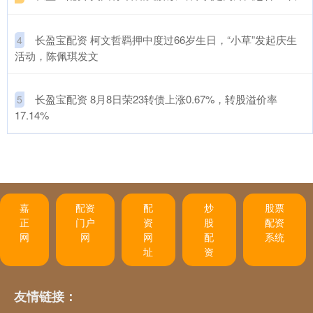
​长盈宝配资 柯文哲羁押中度过66岁生日，“小草”发起庆生
4
活动，陈佩琪发文
​长盈宝配资 8月8日荣23转债上涨0.67%，转股溢价率
5
17.14%
嘉
配资
配
炒
股票
正
门户
资
股
配资
网
网
网
配
系统
址
资
友情链接：